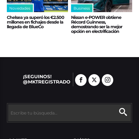
Novedades
Business
Chelsea ya superó los €2.500
Nissan e‑POWER obtiene
millones en fichajes desde la
Récord Guinness,
llegada de BlueCo
demostrando ser la mejor
opción en electrificación
¡SEGUINOS!
@MKTREGISTRADO