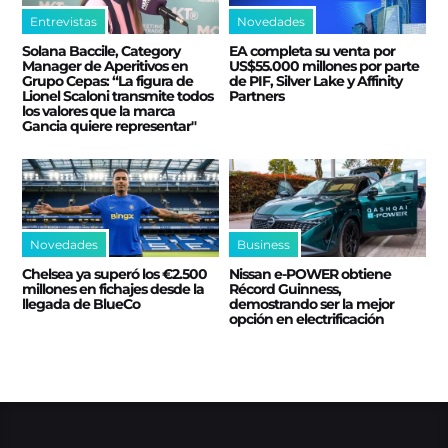
Entrevistas
Novedades
Solana Baccile, Category
EA completa su venta por
Manager de Aperitivos en
US$55.000 millones por parte
Grupo Cepas: “La figura de
de PIF, Silver Lake y Affinity
Lionel Scaloni transmite todos
Partners
los valores que la marca
Gancia quiere representar"
Novedades
Business
Chelsea ya superó los €2.500
Nissan e‑POWER obtiene
millones en fichajes desde la
Récord Guinness,
llegada de BlueCo
demostrando ser la mejor
opción en electrificación