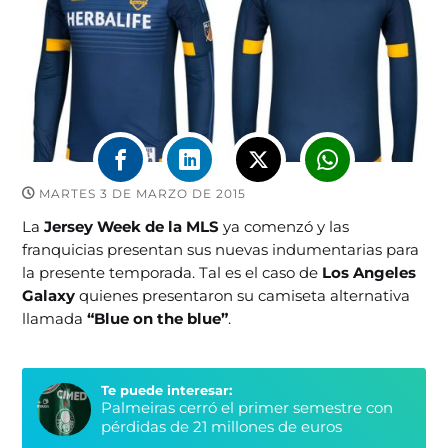
MARTES 3 DE MARZO DE 2015
La
Jersey Week
de la MLS
ya comenzó y las
franquicias presentan sus nuevas indumentarias para
la presente temporada. Tal es el caso de
Los Angeles
Galaxy
quienes presentaron su camiseta alternativa
llamada
“Blue on the blue”
.
Te puede interesar:
Palmeiras cerró el primer semestre con
pérdidas de 21 millones de euros