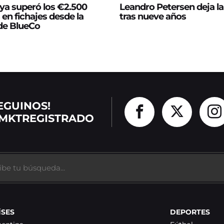
ya superó los €2.500
Leandro Petersen deja l
 en fichajes desde la
tras nueve años
 de BlueCo
EGUINOS!
MKTREGISTRADO
ÍSES
DEPORTES