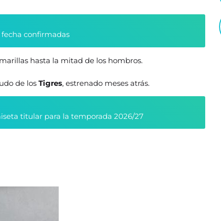
y fecha confirmadas
s amarillas hasta la mitad de los hombros.
udo de los
Tigres
, estrenado meses atrás.
seta titular para la temporada 2026/27