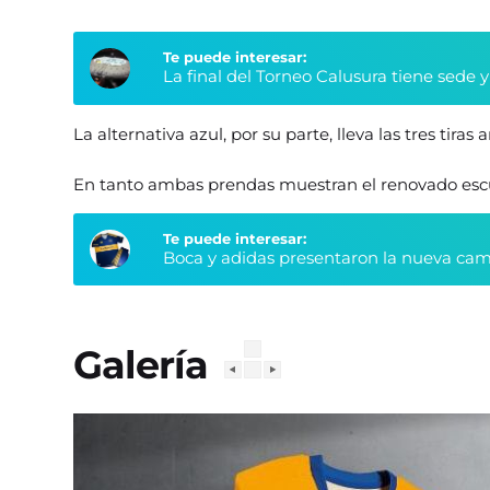
Te puede interesar:
La final del Torneo Calusura tiene sede 
La alternativa azul, por su parte, lleva las tres tira
En tanto ambas prendas muestran el renovado esc
Te puede interesar:
Boca y adidas presentaron la nueva cami
Galería