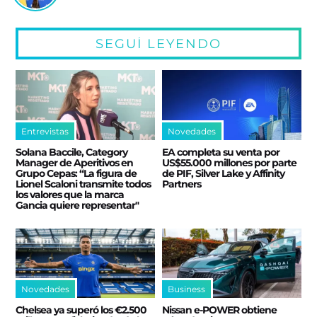
SEGUÍ LEYENDO
Entrevistas
Novedades
Solana Baccile, Category
EA completa su venta por
Manager de Aperitivos en
US$55.000 millones por parte
Grupo Cepas: “La figura de
de PIF, Silver Lake y Affinity
Lionel Scaloni transmite todos
Partners
los valores que la marca
Gancia quiere representar"
Novedades
Business
Chelsea ya superó los €2.500
Nissan e‑POWER obtiene