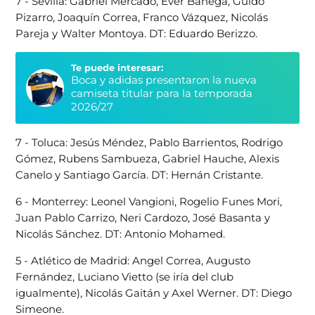
7 - Sevilla: Gabriel Mercado, Ever Banega, Guido
Pizarro, Joaquín Correa, Franco Vázquez, Nicolás
Pareja y Walter Montoya. DT: Eduardo Berizzo.
Te puede interesar:
Boca y adidas presentaron la nueva
camiseta titular para la temporada
2026/27
7 - Toluca: Jesús Méndez, Pablo Barrientos, Rodrigo
Gómez, Rubens Sambueza, Gabriel Hauche, Alexis
Canelo y Santiago García. DT: Hernán Cristante.
6 - Monterrey: Leonel Vangioni, Rogelio Funes Mori,
Juan Pablo Carrizo, Neri Cardozo, José Basanta y
Nicolás Sánchez. DT: Antonio Mohamed.
5 - Atlético de Madrid: Angel Correa, Augusto
Fernández, Luciano Vietto (se iría del club
igualmente), Nicolás Gaitán y Axel Werner. DT: Diego
Simeone.