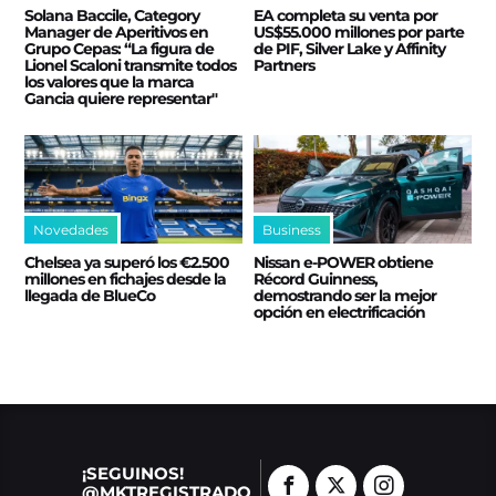
Solana Baccile, Category
EA completa su venta por
Manager de Aperitivos en
US$55.000 millones por parte
Grupo Cepas: “La figura de
de PIF, Silver Lake y Affinity
Lionel Scaloni transmite todos
Partners
los valores que la marca
Gancia quiere representar"
Novedades
Business
Chelsea ya superó los €2.500
Nissan e‑POWER obtiene
millones en fichajes desde la
Récord Guinness,
llegada de BlueCo
demostrando ser la mejor
opción en electrificación
¡SEGUINOS!
@MKTREGISTRADO