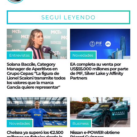
SEGUÍ LEYENDO
Entrevistas
Novedades
Solana Baccile, Category
EA completa su venta por
Manager de Aperitivos en
US$55.000 millones por parte
Grupo Cepas: “La figura de
de PIF, Silver Lake y Affinity
Lionel Scaloni transmite todos
Partners
los valores que la marca
Gancia quiere representar"
Novedades
Business
Chelsea ya superó los €2.500
Nissan e‑POWER obtiene
millones en fichajes desde la
Récord Guinness,