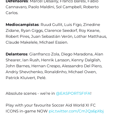
Defensores
: Marcel Desailly, Franco Baresi, Fabio
Cannavaro, Paolo Maldini, Sol Campbell, Roberto
Carlos.
Mediocampistas
: Ruud Gullit, Luis Figo, Zinedine
Zidane, Ryan Giggs, Clarence Seedorf, Roy Keane,
Robert Pires, Juan Sebastián Verón, Lothar Matthaus,
Claude Makelele, Michael Essien.
Delanteros
: Gianfranco Zola, Diego Maradona, Alan
Shearer, Ian Rush, Henrik Larsson, Kenny Dalglish,
John Barnes, Hernan Crespo, Alessandro Del Piero,
Andriy Shevchenko, Ronaldinho, Michael Owen,
Patrick Kluivert, Pelé.
Absolute scenes - we’re in
@EASPORTSFIFA
!
Play with your favourite Soccer Aid World XI FC
ICONS in-game NOW
pic.twitter.com/CmJQs6pXbj