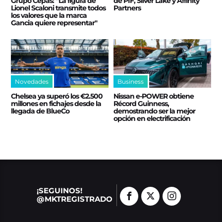
Grupo Cepas: “La figura de
de PIF, Silver Lake y Affinity
Lionel Scaloni transmite todos
Partners
los valores que la marca
Gancia quiere representar"
Novedades
Business
Chelsea ya superó los €2.500
Nissan e‑POWER obtiene
millones en fichajes desde la
Récord Guinness,
llegada de BlueCo
demostrando ser la mejor
opción en electrificación
¡SEGUINOS!
@MKTREGISTRADO