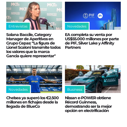
Entrevistas
Novedades
Solana Baccile, Category
EA completa su venta por
Manager de Aperitivos en
US$55.000 millones por parte
Grupo Cepas: “La figura de
de PIF, Silver Lake y Affinity
Lionel Scaloni transmite todos
Partners
los valores que la marca
Gancia quiere representar"
Novedades
Business
Chelsea ya superó los €2.500
Nissan e‑POWER obtiene
millones en fichajes desde la
Récord Guinness,
llegada de BlueCo
demostrando ser la mejor
opción en electrificación