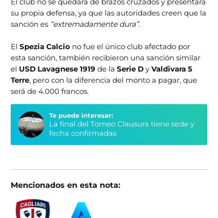
El club no se quedará de brazos cruzados y presentará
su propia defensa, ya que las autoridades creen que la
sanción es
“extremadamente dura”
.
El
Spezia Calcio
no fue el único club afectado por
esta sanción, también recibieron una sanción similar
el
USD Lavagnese 1919
de la
Serie D
y
Valdivara 5
Terre
, pero con la diferencia del monto a pagar, que
será de 4.000 francos.
Te puede interesar:
La final del Torneo Clausura tiene sede y
fecha confirmadas
Mencionados en esta nota: