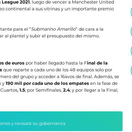
 League 2021
, luego de vencer a Manchester United
feo continental a sus vitrinas y un importante premio
tante para el “
Submarino Amarillo
” de cara a la
 al plantel y subir el presupuesto del mismo.
es de euros
por haber llegado hasta la F
inal de la
s
que reparte a cada uno de los 48 equipos solo por
imero del grupo y acceder a 16avos de final. Además, se
) y
190 mil por cada uno de los empates
en la fase de
r Cuartos,
1.5
; por Semifinales,
2.4
; y por llegar a la Final,
ciones y revisará su gobernanza