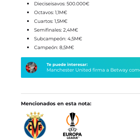
Dieciseisavos: 500.000€
Octavos: 1,1M€
Cuartos: 1,5M€
Semifinales: 2,4M€
Subcampeón: 4,5M€
Campeón: 8,5M€
Te puede interesar:
Manchester United firma a Betway como
Mencionados en esta nota: