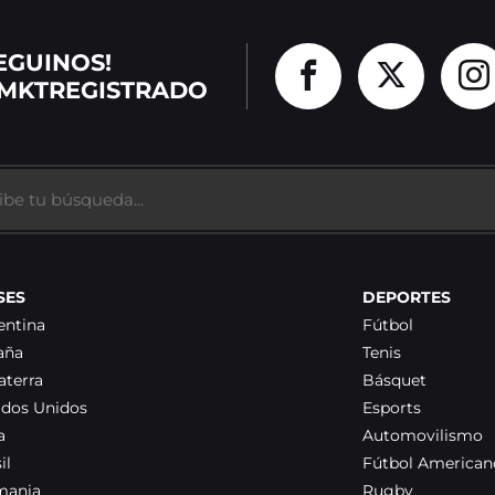
EGUINOS!
MKTREGISTRADO
SES
DEPORTES
entina
Fútbol
aña
Tenis
aterra
Básquet
ados Unidos
Esports
a
Automovilismo
il
Fútbol American
mania
Rugby