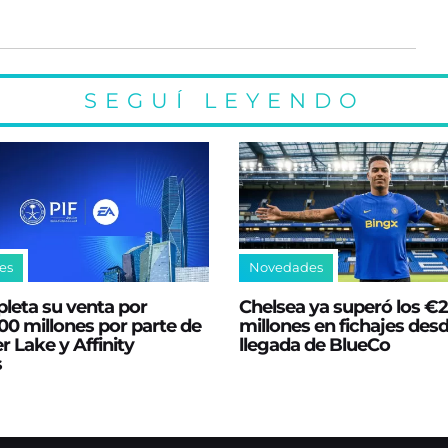
SEGUÍ LEYENDO
es
Novedades
leta su venta por
Chelsea ya superó los €
0 millones por parte de
millones en fichajes desd
er Lake y Affinity
llegada de BlueCo
s