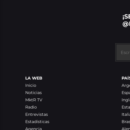
¡S
@
LA WEB
PAÍ
Inicio
Arg
Noticias
Esp
MktR TV
Ingl
Radio
Est
Entrevistas
Itali
Estadísticas
Bras
Agencia
Ale