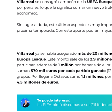
Villarreal
se consagró campeón de la
UEFA Europa
por penales, lo que le significa sumar un nuevo tro
económico.
Sin lugar a duda, este último aspecto es muy impor
próxima temporada. Con este aporte podrán mejorar
Villarreal
ya se había asegurado
más de 20 millon
Europa League
. Este monto sale de los
2.9 millone
participar, además de
1 millón
por haber sido el pr
suman
570 mil euros por cada partido ganado
(12
grupos. Por llegar a Octavos sumó
1.1 millones
; po
4.5 millones de euros
.
Te puede interesar:
La FIFA pidió disculpas a sus 211 federa