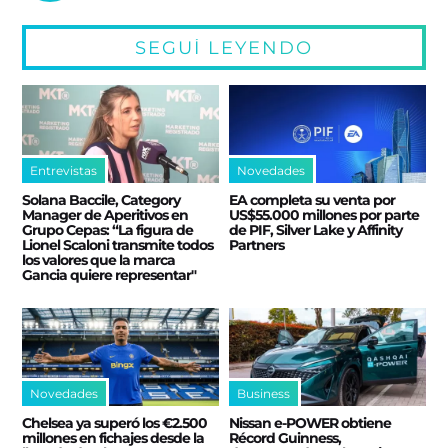
SEGUÍ LEYENDO
Entrevistas
Novedades
Solana Baccile, Category
EA completa su venta por
Manager de Aperitivos en
US$55.000 millones por parte
Grupo Cepas: “La figura de
de PIF, Silver Lake y Affinity
Lionel Scaloni transmite todos
Partners
los valores que la marca
Gancia quiere representar"
Novedades
Business
Chelsea ya superó los €2.500
Nissan e‑POWER obtiene
millones en fichajes desde la
Récord Guinness,