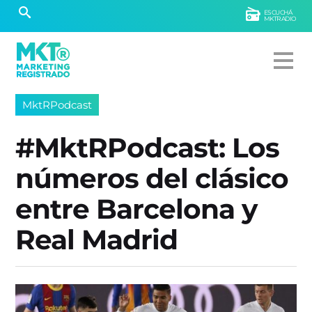
ESCUCHÁ
MKTRADIO
MktRPodcast
#MktRPodcast: Los
números del clásico
entre Barcelona y
Real Madrid