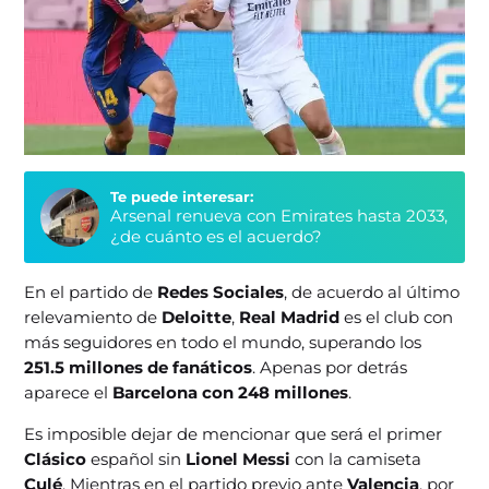
Te puede interesar:
Arsenal renueva con Emirates hasta 2033,
¿de cuánto es el acuerdo?
En el partido de
Redes Sociales
, de acuerdo al último
relevamiento de
Deloitte
,
Real Madrid
es el club con
más seguidores en todo el mundo, superando los
251.5 millones de fanáticos
. Apenas por detrás
aparece el
Barcelona con 248 millones
.
Es imposible dejar de mencionar que será el primer
Clásico
español sin
Lionel Messi
con la camiseta
Culé
. Mientras en el partido previo ante
Valencia
, por