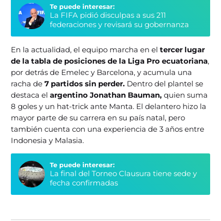
Te puede interesar:
La FIFA pidió disculpas a sus 211
federaciones y revisará su gobernanza
En la actualidad, el equipo marcha en el
tercer lugar
de la tabla de posiciones de la Liga Pro ecuatoriana
,
por detrás de Emelec y Barcelona, y acumula una
racha de
7 partidos sin perder.
Dentro del plantel se
destaca el
argentino Jonathan Bauman,
quien suma
8 goles y un hat-trick ante Manta. El delantero hizo la
mayor parte de su carrera en su país natal, pero
también cuenta con una experiencia de 3 años entre
Indonesia y Malasia.
Te puede interesar:
La final del Torneo Clausura tiene sede y
fecha confirmadas