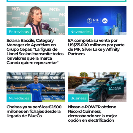
Entrevistas
Novedades
Solana Baccile, Category
EA completa su venta por
Manager de Aperitivos en
US$55.000 millones por parte
Grupo Cepas: “La figura de
de PIF, Silver Lake y Affinity
Lionel Scaloni transmite todos
Partners
los valores que la marca
Gancia quiere representar"
Novedades
Business
Chelsea ya superó los €2.500
Nissan e‑POWER obtiene
millones en fichajes desde la
Récord Guinness,
llegada de BlueCo
demostrando ser la mejor
opción en electrificación