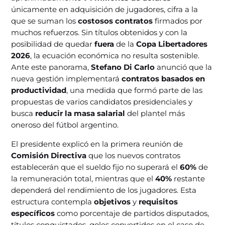
únicamente en adquisición de jugadores, cifra a la
que se suman los
costosos contratos
firmados por
muchos refuerzos. Sin títulos obtenidos y con la
posibilidad de quedar
fuera
de la
Copa Libertadores
2026
, la ecuación económica no resulta sostenible.
Ante este panorama,
Stefano Di Carlo
anunció que la
nueva gestión implementará
contratos basados en
productividad
, una medida que formó parte de las
propuestas de varios candidatos presidenciales y
busca
reducir la masa salarial
del plantel más
oneroso del fútbol argentino.
El presidente explicó en la primera reunión de
Comisión Directiva
que los nuevos contratos
establecerán que el sueldo fijo no superará el
60%
de
la remuneración total, mientras que el
40%
restante
dependerá del rendimiento de los jugadores. Esta
estructura contempla
objetivos
y
requisitos
específicos
como porcentaje de partidos disputados,
títulos conquistados, goles convertidos en el caso de