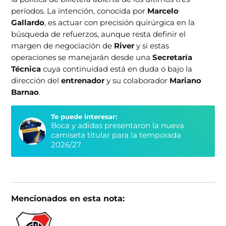
períodos. La intención, conocida por
Marcelo
Gallardo
, es actuar con precisión quirúrgica en la
búsqueda de refuerzos, aunque resta definir el
margen de negociación de
River
y si estas
operaciones se manejarán desde una
Secretaría
Técnica
cuya continuidad está en duda o bajo la
dirección del
entrenador
y su colaborador
Mariano
Barnao
.
Te puede interesar:
Boca y adidas presentaron la nueva
camiseta titular para la temporada
2026/27
Mencionados en esta nota: