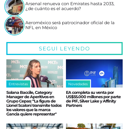
Arsenal renueva con Emirates hasta 2033,
¿de cuánto es el acuerdo?
Aeroméxico será patrocinador oficial de la
NFL en México
SEGUÍ LEYENDO
Entrevistas
Novedades
Solana Baccile, Category
EA completa su venta por
Manager de Aperitivos en
US$55.000 millones por parte
Grupo Cepas: “La figura de
de PIF, Silver Lake y Affinity
Lionel Scaloni transmite todos
Partners
los valores que la marca
Gancia quiere representar"