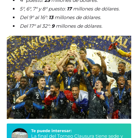
4° puesto:
25
millones de dólares.
5°, 6°, 7° y 8° puesto:
17
millones de dólares.
Del 9° al 16°:
13
millones de dólares.
Del 17° al 32°:
9
millones de dólares.
Te puede interesar:
La final del Torneo Clausura tiene sede y