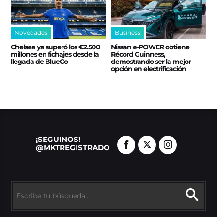
Novedades
Business
Chelsea ya superó los €2.500
Nissan e‑POWER obtiene
millones en fichajes desde la
Récord Guinness,
llegada de BlueCo
demostrando ser la mejor
opción en electrificación
¡SEGUINOS!
@MKTREGISTRADO