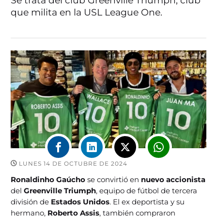
Se trata del club Greenville Triumph, club
que milita en la USL League One.
LUNES 14 DE OCTUBRE DE 2024
Ronaldinho Gaúcho
se convirtió en
nuevo accionista
del
Greenville Triumph
, equipo de fútbol de tercera
división de
Estados Unidos
. El ex deportista y su
hermano,
Roberto Assis
, también compraron