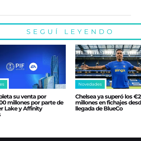
SEGUÍ LEYENDO
es
Novedades
leta su venta por
Chelsea ya superó los €
0 millones por parte de
millones en fichajes desd
er Lake y Affinity
llegada de BlueCo
s