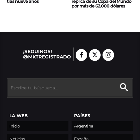
tras nueve años
réplica de su Copa del Mundo
por más de 62.000 dólares
¡SEGUINOS!
@MKTREGISTRADO
LA WEB
PAÍSES
Inicio
Argentina
Noticias
España