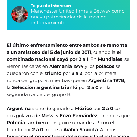
Te puede interesar:
Manchester United firma a Betway como
nuevo patrocinador de la ropa de
entrenamiento
El último enfrentamiento entre ambos se remonta
a un amistoso del 5 de junio de 2011
, cuando la
el
combinado nacional cayó por 2 a 1
. En
Mundiales
, se
vieron las caras en
Alemania 1974
y
los
polacos
se
quedaron con el
triunfo
por
3 a 2
, por la primera
ronda del grupo 4, mientras que en
Argentina 1978
,
la
Selección argentina
triunfó
por
2 a 0
en la
segiunda ronda del grupo B.
Argentina
viene de ganarle a
México
por
2 a 0
con
dos golazos de
Messi
y
Enzo Fernández
, mientras que
Polonia
también consiguió sumar de a 3 con el
triunfo por
2 a 0
frente a
Arabia Saudita
. Ambos
buscarán el primer lugar del grupo y la clasificación