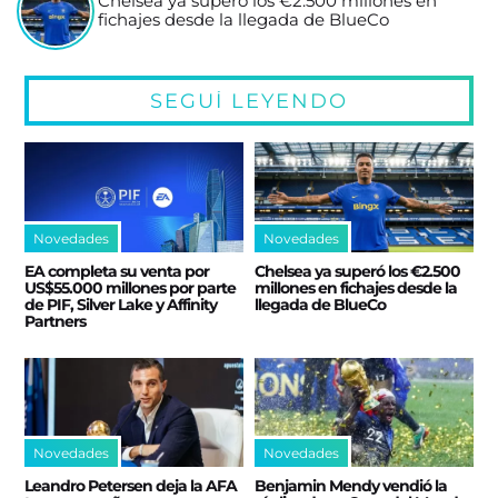
Chelsea ya superó los €2.500 millones en
fichajes desde la llegada de BlueCo
SEGUÍ LEYENDO
Novedades
Novedades
EA completa su venta por
Chelsea ya superó los €2.500
US$55.000 millones por parte
millones en fichajes desde la
de PIF, Silver Lake y Affinity
llegada de BlueCo
Partners
Novedades
Novedades
Leandro Petersen deja la AFA
Benjamin Mendy vendió la