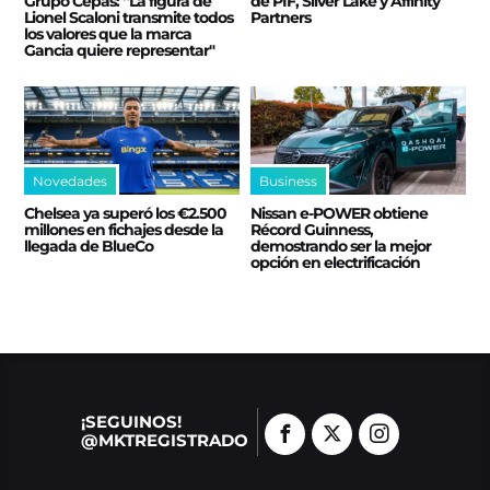
Grupo Cepas: “La figura de
de PIF, Silver Lake y Affinity
Lionel Scaloni transmite todos
Partners
los valores que la marca
Gancia quiere representar"
Novedades
Business
Chelsea ya superó los €2.500
Nissan e‑POWER obtiene
millones en fichajes desde la
Récord Guinness,
llegada de BlueCo
demostrando ser la mejor
opción en electrificación
¡SEGUINOS!
@MKTREGISTRADO