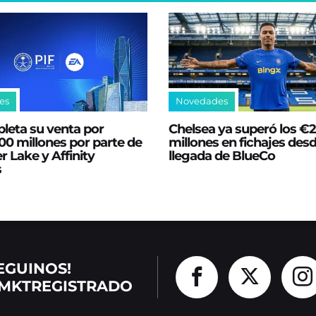
es
Novedades
leta su venta por
Chelsea ya superó los €
0 millones por parte de
millones en fichajes desd
er Lake y Affinity
llegada de BlueCo
s
EGUINOS!
MKTREGISTRADO