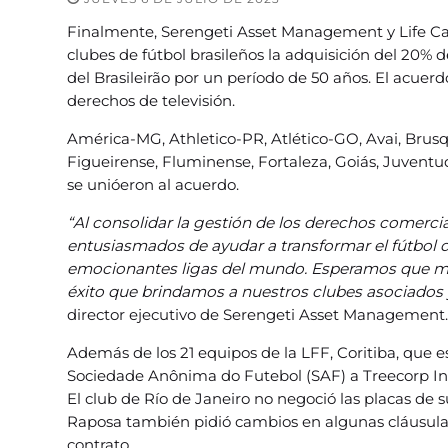
Finalmente, Serengeti Asset Management y Life Cap
clubes de fútbol brasileños la adquisición del 20% 
del Brasileirão por un período de 50 años. El acue
derechos de televisión.
América-MG, Athletico-PR, Atlético-GO, Avai, Brus
Figueirense, Fluminense, Fortaleza, Goiás, Juventu
se unióeron al acuerdo.
“Al consolidar la gestión de los derechos comerci
entusiasmados de ayudar a transformar el fútbol 
emocionantes ligas del mundo. Esperamos que má
éxito que brindamos a nuestros clubes asociados 
director ejecutivo de Serengeti Asset Management
Además de los 21 equipos de la LFF, Coritiba, que e
Sociedade Anônima do Futebol (SAF) a Treecorp In
El club de Río de Janeiro no negoció las placas de su
Raposa también pidió cambios en algunas cláusulas
contrato.