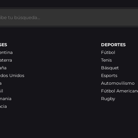
SES
DEPORTES
entina
Fútbol
aterra
Tenis
aña
Básquet
ados Unidos
Esports
a
Automovilismo
il
Fútbol American
mania
Rugby
ncia