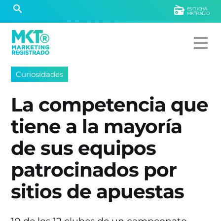
ESCUCHÁ
MKTRADIO
Curiosidades
La competencia que
tiene a la mayoría
de sus equipos
patrocinados por
sitios de apuestas