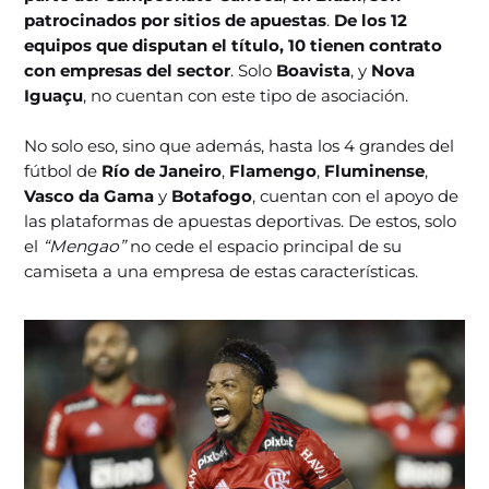
patrocinados por sitios de apuestas
.
De los 12
equipos que disputan el título, 10 tienen contrato
con empresas del sector
. Solo
Boavista
, y
Nova
Iguaçu
, no cuentan con este tipo de asociación.
No solo eso, sino que además, hasta los 4 grandes del
fútbol de
Río de Janeiro
,
Flamengo
,
Fluminense
,
Vasco da Gama
y
Botafogo
, cuentan con el apoyo de
las plataformas de apuestas deportivas. De estos, solo
el
“Mengao”
no cede el espacio principal de su
camiseta a una empresa de estas características.