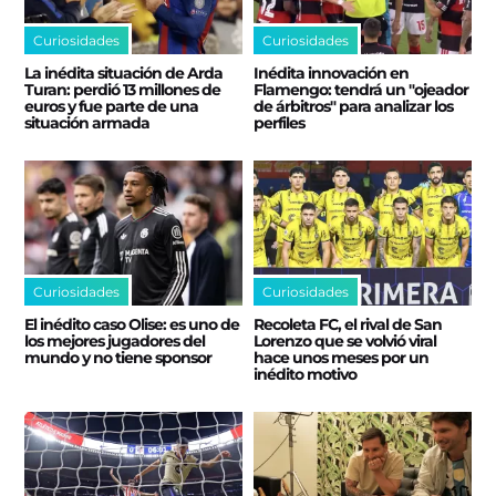
Curiosidades
Curiosidades
La inédita situación de Arda
Inédita innovación en
Turan: perdió 13 millones de
Flamengo: tendrá un "ojeador
euros y fue parte de una
de árbitros" para analizar los
situación armada
perfiles
Curiosidades
Curiosidades
El inédito caso Olise: es uno de
Recoleta FC, el rival de San
los mejores jugadores del
Lorenzo que se volvió viral
mundo y no tiene sponsor
hace unos meses por un
inédito motivo