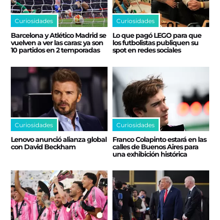
Curiosidades
Curiosidades
Barcelona y Atlético Madrid se
Lo que pagó LEGO para que
vuelven a ver las caras: ya son
los futbolistas publiquen su
10 partidos en 2 temporadas
spot en redes sociales
Curiosidades
Curiosidades
Lenovo anunció alianza global
Franco Colapinto estará en las
con David Beckham
calles de Buenos Aires para
una exhibición histórica