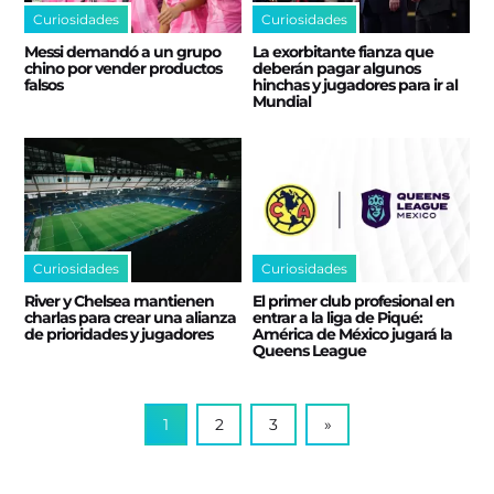
Curiosidades
Curiosidades
Messi demandó a un grupo
La exorbitante fianza que
chino por vender productos
deberán pagar algunos
falsos
hinchas y jugadores para ir al
Mundial
Curiosidades
Curiosidades
River y Chelsea mantienen
El primer club profesional en
charlas para crear una alianza
entrar a la liga de Piqué:
de prioridades y jugadores
América de México jugará la
Queens League
1
2
3
»