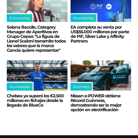
Entrevistas
Novedades
Solana Baccile, Category
EA completa su venta por
Manager de Aperitivos en
US$55.000 millones por parte
Grupo Cepas: “La figura de
de PIF, Silver Lake y Affinity
Lionel Scaloni transmite todos
Partners
los valores que la marca
Gancia quiere representar"
Novedades
Business
Chelsea ya superó los €2.500
Nissan e‑POWER obtiene
millones en fichajes desde la
Récord Guinness,
llegada de BlueCo
demostrando ser la mejor
opción en electrificación