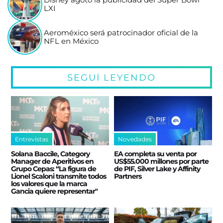
Disney agotó la publicidad del Super Bowl
LXI
Aeroméxico será patrocinador oficial de la
NFL en México
SEGUÍ LEYENDO
Entrevistas
Novedades
Solana Baccile, Category
EA completa su venta por
Manager de Aperitivos en
US$55.000 millones por parte
Grupo Cepas: “La figura de
de PIF, Silver Lake y Affinity
Lionel Scaloni transmite todos
Partners
los valores que la marca
Gancia quiere representar"