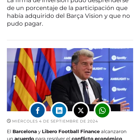
La firma de inversión pudo desprenderse
de un porcentaje de la participación que
había adquirido del Barça Vision y que no
pudo pagar.
MIÉRCOLES 4 DE SEPTIEMBRE DE 2024
El
Barcelona
y
Libero Football Finance
alcanzaron
un
acuerdo
para resolver el
conflicto económico