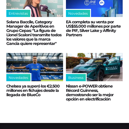
Entrevistas
Novedades
Solana Baccile, Category
EA completa su venta por
Manager de Aperitivos en
US$55.000 millones por parte
Grupo Cepas: “La figura de
de PIF, Silver Lake y Affinity
Lionel Scaloni transmite todos
Partners
los valores que la marca
Gancia quiere representar"
Novedades
Business
Chelsea ya superó los €2.500
Nissan e‑POWER obtiene
millones en fichajes desde la
Récord Guinness,
llegada de BlueCo
demostrando ser la mejor
opción en electrificación