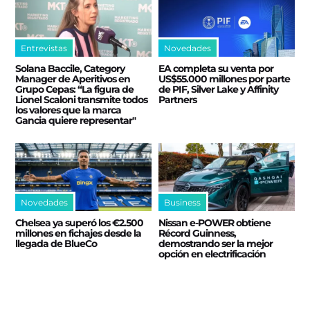
Entrevistas
Novedades
Solana Baccile, Category
EA completa su venta por
Manager de Aperitivos en
US$55.000 millones por parte
Grupo Cepas: “La figura de
de PIF, Silver Lake y Affinity
Lionel Scaloni transmite todos
Partners
los valores que la marca
Gancia quiere representar"
Novedades
Business
Chelsea ya superó los €2.500
Nissan e‑POWER obtiene
millones en fichajes desde la
Récord Guinness,
llegada de BlueCo
demostrando ser la mejor
opción en electrificación