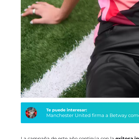
Te puede interesar:
Manchester United firma a Betway como
La campaña de este año continúa con la
exitosa i