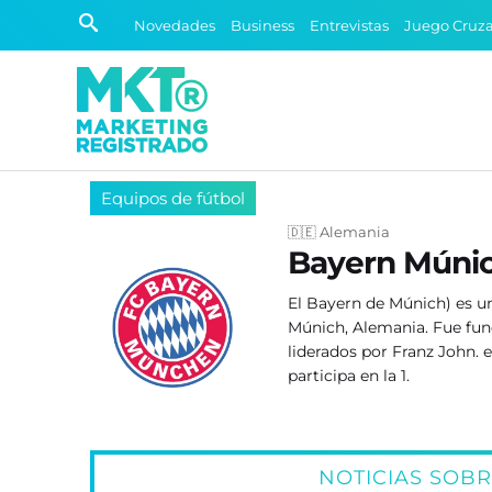
Novedades
Business
Entrevistas
Juego Cruz
Equipos de fútbol
🇩🇪 Alemania
Bayern Múni
El Bayern de Múnich​) es u
Múnich, Alemania. Fue fun
liderados por Franz John.​ 
participa en la 1.
NOTICIAS SOB