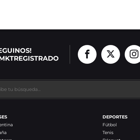
EGUINOS!
MKTREGISTRADO
SES
DEPORTES
entina
Fútbol
aña
Tenis