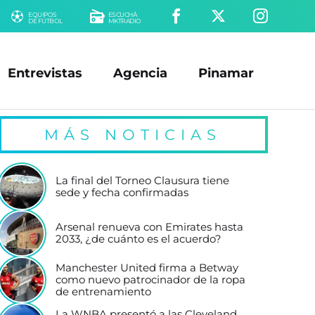
EQUIPOS
ESCUCHÁ
DE FÚTBOL
MKTRADIO
Entrevistas
Agencia
Pinamar
MÁS NOTICIAS
La final del Torneo Clausura tiene
sede y fecha confirmadas
Arsenal renueva con Emirates hasta
2033, ¿de cuánto es el acuerdo?
Manchester United firma a Betway
como nuevo patrocinador de la ropa
de entrenamiento
La WNBA presentó a las Cleveland