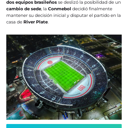
dos equipos brasileños
se deslizó la posibilidad de un
cambio de sede
, la
Conmebol
decidió finalmente
mantener su decisión inicial y disputar el partido en la
casa de
River Plate
.