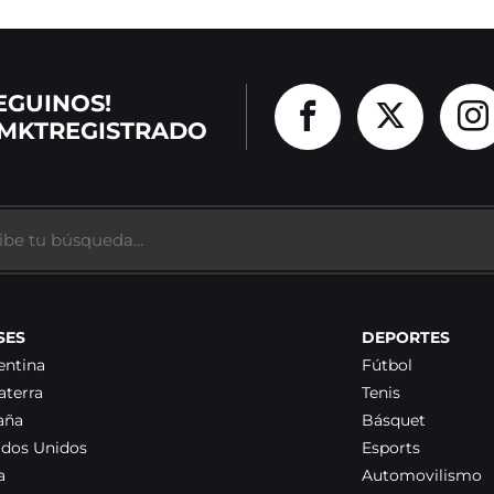
EGUINOS!
MKTREGISTRADO
SES
DEPORTES
entina
Fútbol
aterra
Tenis
aña
Básquet
ados Unidos
Esports
a
Automovilismo