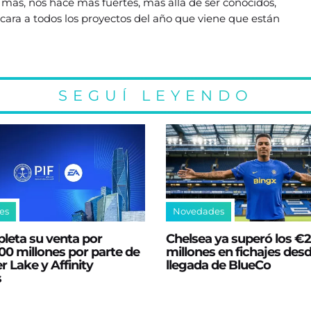
 más, nos hace más fuertes, más allá de ser conocidos,
cara a todos los proyectos del año que viene que están
SEGUÍ LEYENDO
es
Novedades
leta su venta por
Chelsea ya superó los €
0 millones por parte de
millones en fichajes desd
er Lake y Affinity
llegada de BlueCo
s