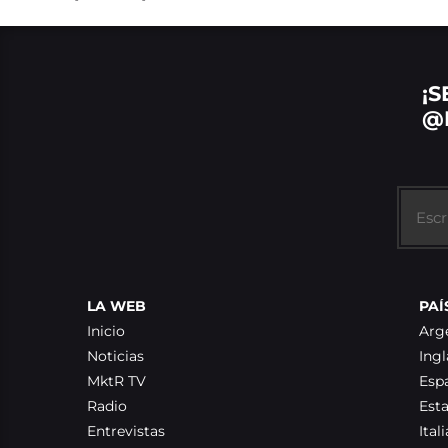
¡S
@
LA WEB
PAÍ
Inicio
Arg
Noticias
Ingl
MktR TV
Esp
Radio
Est
Entrevistas
Itali