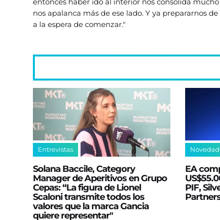
entonces haber ido al interior nos consolida mucho
nos apalanca más de ese lado. Y ya prepararnos de 
a la espera de comenzar."
Entrevistas
Novedad
Solana Baccile, Category
EA comp
Manager de Aperitivos en Grupo
US$55.00
Cepas: “La figura de Lionel
PIF, Silv
Scaloni transmite todos los
Partner
valores que la marca Gancia
quiere representar"