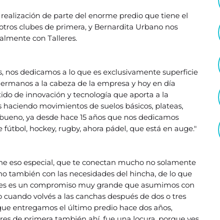
 realización de parte del enorme predio que tiene el
otros clubes de primera, y Bernardita Urbano nos
almente con Talleres.
, nos dedicamos a lo que es exclusivamente superficie
ermanos a la cabeza de la empresa y hoy en día
tido de innovación y tecnología que aporta a la
 haciendo movimientos de suelos básicos, plateas,
 bueno, ya desde hace 15 años que nos dedicamos
 fútbol, hockey, rugby, ahora pádel, que está en auge."
iene eso especial, que te conectan mucho no solamente
sino también con las necesidades del hincha, de lo que
onces es un compromiso muy grande que asumimos con
 cuando volvés a las canchas después de dos o tres
 que entregamos el último predio hace dos años,
dores de primera también ahí, fue una locura, porque ves