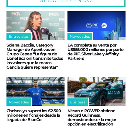
SEGUÍ LEYENDO
Entrevistas
Novedades
Solana Baccile, Category
EA completa su venta por
Manager de Aperitivos en
US$55.000 millones por parte
Grupo Cepas: “La figura de
de PIF, Silver Lake y Affinity
Lionel Scaloni transmite todos
Partners
los valores que la marca
Gancia quiere representar"
Novedades
Business
Chelsea ya superó los €2.500
Nissan e‑POWER obtiene
millones en fichajes desde la
Récord Guinness,
llegada de BlueCo
demostrando ser la mejor
opción en electrificación