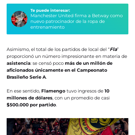
Te puede interesar:
Manchester United firma a Betway como
nuevo patrocinador de la ropa de
entrenamiento
Asimismo, el total de los partidos de local del “
Fla
”
proporcionó un número impresionante en materia de
asistencia
: se censó poco
más de un millón de
aficionados únicamente en el Campeonato
Brasileño Serie A
.
En ese sentido,
Flamengo
tuvo ingresos de
10
millones de dólares
, con un promedio de casi
$500.000 por partido
.