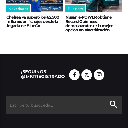
Novedades
Business
Chelsea ya superó los €2.500
Nissan e‑POWER obtiene
millones en fichajes desde la
Récord Guinness,
llegada de BlueCo
demostrando ser la mejor
opción en electrificación
¡SEGUINOS!
@MKTREGISTRADO