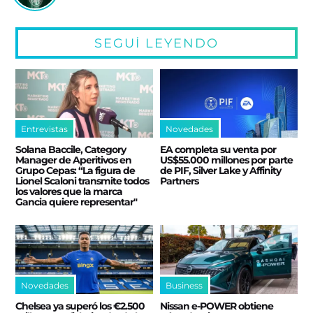
SEGUÍ LEYENDO
Entrevistas
Novedades
Solana Baccile, Category
EA completa su venta por
Manager de Aperitivos en
US$55.000 millones por parte
Grupo Cepas: “La figura de
de PIF, Silver Lake y Affinity
Lionel Scaloni transmite todos
Partners
los valores que la marca
Gancia quiere representar"
Novedades
Business
Chelsea ya superó los €2.500
Nissan e‑POWER obtiene