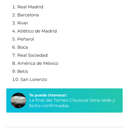
Real Madrid
Barcelona
River
Atlético de Madrid
Peñarol
Boca
Real Sociedad
América de México
Betis
San Lorenzo
Te puede interesar:
La final del Torneo Clausura tiene sede y
fecha confirmadas