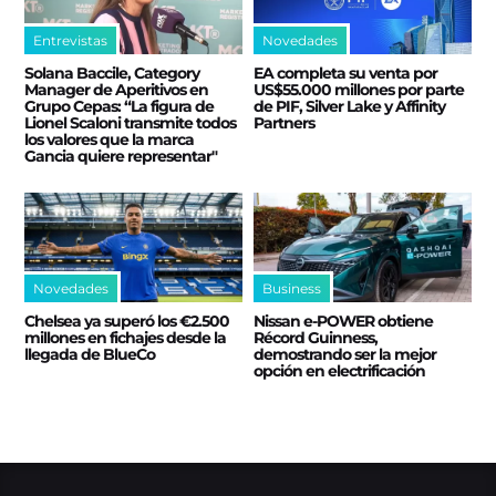
Entrevistas
Novedades
Solana Baccile, Category
EA completa su venta por
Manager de Aperitivos en
US$55.000 millones por parte
Grupo Cepas: “La figura de
de PIF, Silver Lake y Affinity
Lionel Scaloni transmite todos
Partners
los valores que la marca
Gancia quiere representar"
Novedades
Business
Chelsea ya superó los €2.500
Nissan e‑POWER obtiene
millones en fichajes desde la
Récord Guinness,
llegada de BlueCo
demostrando ser la mejor
opción en electrificación