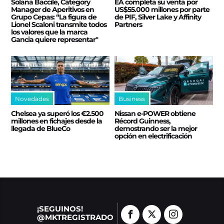
Solana Baccile, Category
EA completa su venta por
Manager de Aperitivos en
US$55.000 millones por parte
Grupo Cepas: “La figura de
de PIF, Silver Lake y Affinity
Lionel Scaloni transmite todos
Partners
los valores que la marca
Gancia quiere representar"
Novedades
Business
Chelsea ya superó los €2.500
Nissan e‑POWER obtiene
millones en fichajes desde la
Récord Guinness,
llegada de BlueCo
demostrando ser la mejor
opción en electrificación
¡SEGUINOS!
@MKTREGISTRADO