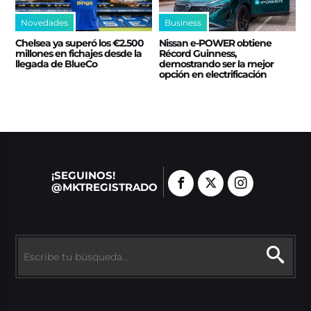
Novedades
Business
Chelsea ya superó los €2.500
Nissan e‑POWER obtiene
millones en fichajes desde la
Récord Guinness,
llegada de BlueCo
demostrando ser la mejor
opción en electrificación
¡SEGUINOS!
@MKTREGISTRADO