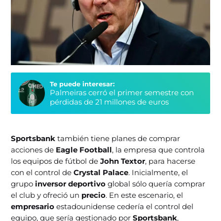
Te puede interesar:
Palmeiras cerró el primer semestre con
pérdidas de 21 millones de euros
Sportsbank
también tiene planes de comprar
acciones de
Eagle Football
, la empresa que controla
los equipos de fútbol de
John Textor
, para hacerse
con el control de
Crystal Palace
. Inicialmente, el
grupo
inversor deportivo
global sólo quería comprar
el club y ofreció un
precio
. En este escenario, el
empresario
estadounidense cedería el control del
equipo, que sería gestionado por
Sportsbank
,