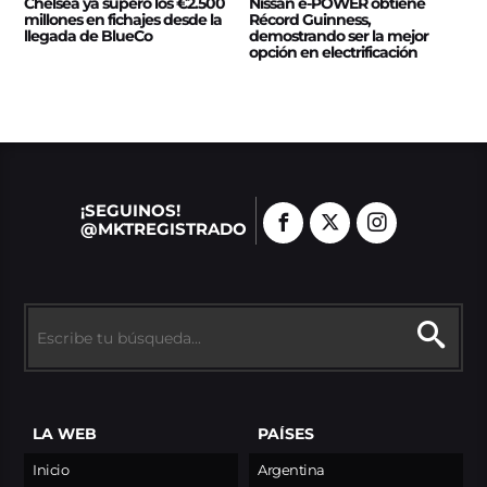
Chelsea ya superó los €2.500
Nissan e‑POWER obtiene
millones en fichajes desde la
Récord Guinness,
llegada de BlueCo
demostrando ser la mejor
opción en electrificación
¡SEGUINOS!
@MKTREGISTRADO
LA WEB
PAÍSES
Inicio
Argentina