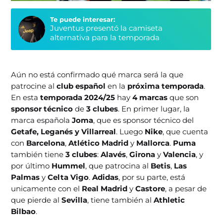
Te puede interesar:
Juventus presentó la camiseta
alternativa para la temporada
Aún no está confirmado qué marca será la que
patrocine al
club español
en la
próxima temporada
.
En esta
temporada 2024/25
hay
4 marcas
que son
sponsor técnico
de
3 clubes
. En primer lugar, la
marca española
Joma
, que es sponsor técnico del
Getafe, Leganés y Villarreal
. Luego
Nike
, que cuenta
con
Barcelona
,
Atlético Madrid
y
Mallorca
.
Puma
también tiene
3 clubes
:
Alavés
,
Girona
y
Valencia
, y
por último
Hummel
, que patrocina al
Betis
,
Las
Palmas
y
Celta Vigo
.
Adidas
, por su parte, está
unicamente con el
Real Madrid
y
Castore
, a pesar de
que pierde al
Sevilla
, tiene también al
Athletic
Bilbao
.