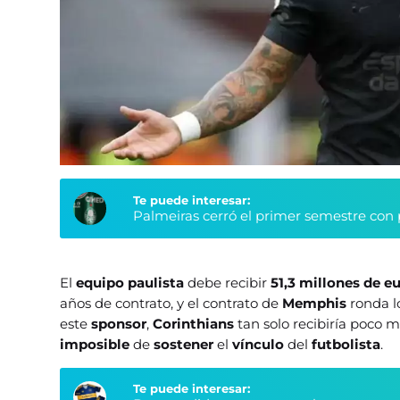
Te puede interesar:
Palmeiras cerró el primer semestre con 
El
equipo paulista
debe recibir
51,3 millones de e
años de contrato, y el contrato de
Memphis
ronda 
este
sponsor
,
Corinthians
tan solo recibiría poco 
imposible
de
sostener
el
vínculo
del
futbolista
.
Te puede interesar: