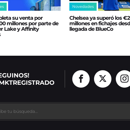
es
Novedades
leta su venta por
Chelsea ya superó los €
0 millones por parte de
millones en fichajes desd
er Lake y Affinity
llegada de BlueCo
s
EGUINOS!
MKTREGISTRADO