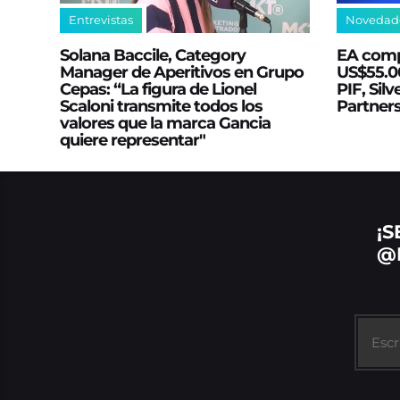
Entrevistas
Novedad
Solana Baccile, Category
EA comp
Manager de Aperitivos en Grupo
US$55.00
Cepas: “La figura de Lionel
PIF, Silv
Scaloni transmite todos los
Partner
valores que la marca Gancia
quiere representar"
¡S
@