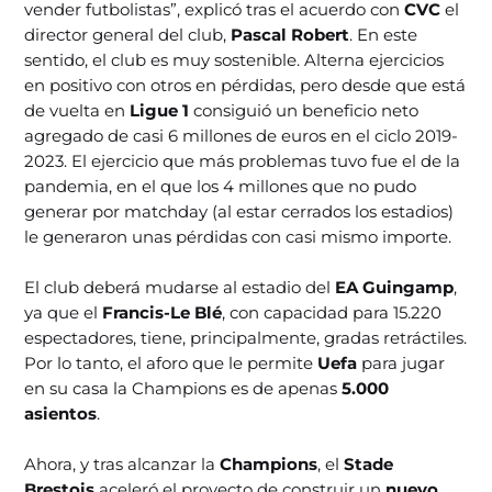
vender futbolistas”, explicó tras el acuerdo con
CVC
el
director general del club,
Pascal Robert
. En este
sentido, el club es muy sostenible. Alterna ejercicios
en positivo con otros en pérdidas, pero desde que está
de vuelta en
Ligue 1
consiguió un beneficio neto
agregado de casi 6 millones de euros en el ciclo 2019-
2023. El ejercicio que más problemas tuvo fue el de la
pandemia, en el que los 4 millones que no pudo
generar por matchday (al estar cerrados los estadios)
le generaron unas pérdidas con casi mismo importe.
El club deberá mudarse al estadio del
EA Guingamp
,
ya que el
Francis-Le Blé
, con capacidad para 15.220
espectadores, tiene, principalmente, gradas retráctiles.
Por lo tanto, el aforo que le permite
Uefa
para jugar
en su casa la Champions es de apenas
5.000
asientos
.
Ahora, y tras alcanzar la
Champions
, el
Stade
Brestois
aceleró el proyecto de construir un
nuevo