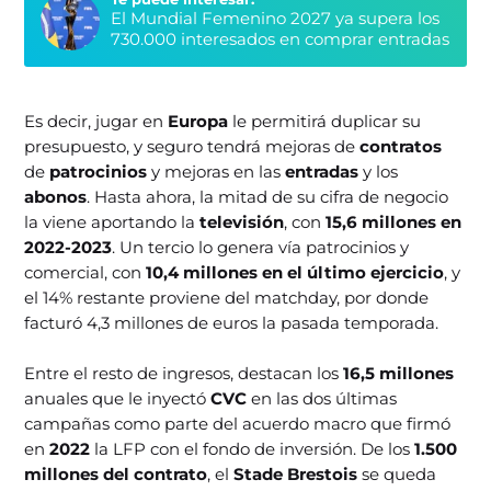
El Mundial Femenino 2027 ya supera los
730.000 interesados en comprar entradas
Es decir, jugar en
Europa
le permitirá duplicar su
presupuesto, y seguro tendrá mejoras de
contratos
de
patrocinios
y mejoras en las
entradas
y los
abonos
. Hasta ahora, la mitad de su cifra de negocio
la viene aportando la
televisión
, con
15,6 millones en
2022-2023
. Un tercio lo genera vía patrocinios y
comercial, con
10,4 millones en el último ejercicio
, y
el 14% restante proviene del matchday, por donde
facturó 4,3 millones de euros la pasada temporada.
Entre el resto de ingresos, destacan los
16,5 millones
anuales que le inyectó
CVC
en las dos últimas
campañas como parte del acuerdo macro que firmó
en
2022
la LFP con el fondo de inversión. De los
1.500
millones del contrato
, el
Stade Brestois
se queda