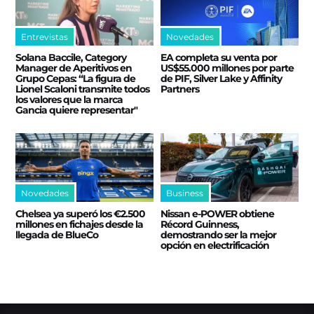
Entrevistas
Novedades
Solana Baccile, Category
EA completa su venta por
Manager de Aperitivos en
US$55.000 millones por parte
Grupo Cepas: “La figura de
de PIF, Silver Lake y Affinity
Lionel Scaloni transmite todos
Partners
los valores que la marca
Gancia quiere representar"
Novedades
Business
Chelsea ya superó los €2.500
Nissan e‑POWER obtiene
millones en fichajes desde la
Récord Guinness,
llegada de BlueCo
demostrando ser la mejor
opción en electrificación