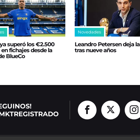
es
Novedades
ya superó los €2.500
Leandro Petersen deja l
 en fichajes desde la
tras nueve años
 de BlueCo
EGUINOS!
MKTREGISTRADO