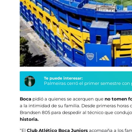
Te puede interesar:
Palmeiras cerró el primer semestre con 
Boca
pidió a quienes se acerquen que
no tomen fo
a la intimidad de su familia. Desde primeras horas 
Brandsen 805 para despedir al técnico que condujo a
historia.
“El
Club Atlético Boca Juniors
acompaña a los fam