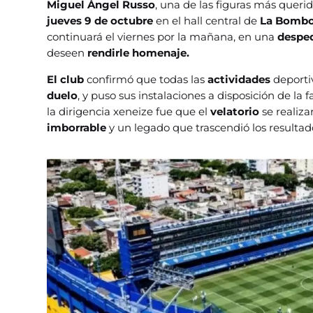
Miguel Ángel Russo
, una de las figuras más queri
jueves 9 de octubre
en el hall central de
La Bombo
continuará el viernes por la mañana, en una
desped
deseen
rendirle homenaje.
El club
confirmó que todas las
actividades
deporti
duelo
, y puso sus instalaciones a disposición de la f
la dirigencia xeneize fue que el
velatorio
se realiza
imborrable
y un legado que trascendió los resultad