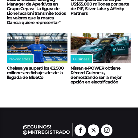
Manager de Aperitivos en
US$55.000 millones por parte
Grupo Cepas: “La figura de
de PIF, Silver Lake y Affinity
Lionel Scaloni transmite todos
Partners
los valores que la marca
Gancia quiere representar"
Novedades
Business
Chelsea ya superó los €2.500
Nissan e‑POWER obtiene
millones en fichajes desde la
Récord Guinness,
llegada de BlueCo
demostrando ser la mejor
opción en electrificación
¡SEGUINOS!
@MKTREGISTRADO