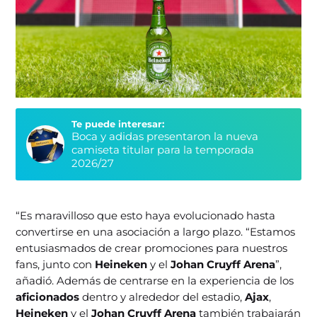
Te puede interesar:
Boca y adidas presentaron la nueva
camiseta titular para la temporada
2026/27
“Es maravilloso que esto haya evolucionado hasta
convertirse en una asociación a largo plazo. “Estamos
entusiasmados de crear promociones para nuestros
fans, junto con
Heineken
y el
Johan Cruyff Arena
”,
añadió. Además de centrarse en la experiencia de los
aficionados
dentro y alrededor del estadio,
Ajax
,
Heineken
y el
Johan Cruyff Arena
también trabajarán