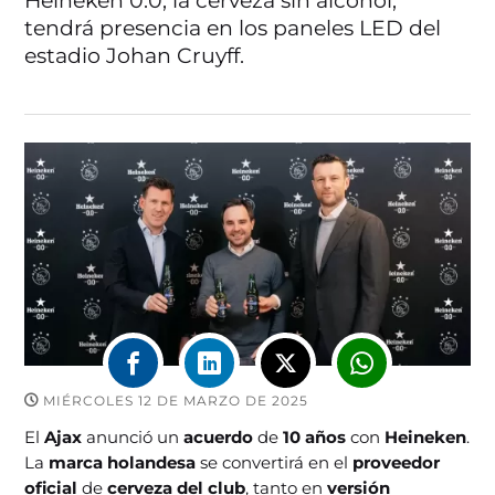
Heineken 0.0, la cerveza sin alcohol,
tendrá presencia en los paneles LED del
estadio Johan Cruyff.
MIÉRCOLES 12 DE MARZO DE 2025
El
Ajax
anunció un
acuerdo
de
10 años
con
Heineken
.
La
marca holandesa
se convertirá en el
proveedor
oficial
de
cerveza del club
, tanto en
versión