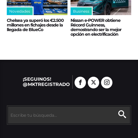
Novedades
Business
Chelsea ya superó los €2.500
Nissan e‑POWER obtiene
millones en fichajes desde la
Récord Guinness,
llegada de BlueCo
demostrando ser la mejor
opción en electrificación
¡SEGUINOS!
@MKTREGISTRADO