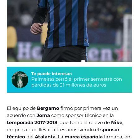
Te puede interesar:
Palmeiras cerró el primer semestre con
pérdidas de 21 millones de euros
El equipo de
Bergamo
firmó por primera vez un
acuerdo con
Joma
como sponsor técnico en la
temporada 2017-2018
, que tomó el relevo de
Nike
,
empresa que llevaba tres años siendo el
sponsor
técnico
del
Atalanta
. La
marca española
firmaba, en