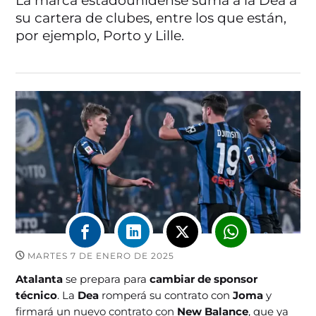
La marca estadounidense suma a la Dea a
su cartera de clubes, entre los que están,
por ejemplo, Porto y Lille.
MARTES 7 DE ENERO DE 2025
Atalanta
se prepara para
cambiar de sponsor
técnico
. La
Dea
romperá su contrato con
Joma
y
firmará un nuevo contrato con
New Balance
, que ya