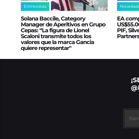
Entrevistas
Novedad
Solana Baccile, Category
EA comp
Manager de Aperitivos en Grupo
US$55.00
Cepas: “La figura de Lionel
PIF, Silv
Scaloni transmite todos los
Partner
valores que la marca Gancia
quiere representar"
¡S
@