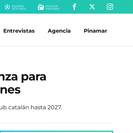
EQUIPOS
ESCUCHÁ
DE FÚTBOL
MKTRADIO
Entrevistas
Agencia
Pinamar
nza para
ones
ub catalán hasta 2027.