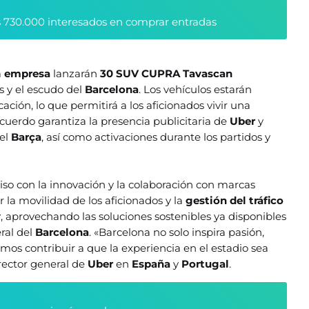
 730.000 interesados en comprar entradas
a
empresa
lanzarán
30 SUV CUPRA
Tavascan
s y el escudo del
Barcelona
. Los vehículos estarán
icación, lo que permitirá a los aficionados vivir una
acuerdo garantiza la presencia publicitaria de
Uber
y
del
Barça
, así como activaciones durante los partidos y
o con la innovación y la colaboración con marcas
r la movilidad de los aficionados y la
gestión del tráfico
y
, aprovechando las soluciones sostenibles ya disponibles
eral del
Barcelona
. «Barcelona no solo inspira pasión,
mos contribuir a que la experiencia en el estadio sea
irector general de
Uber
en
España
y
Portugal
.