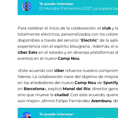
Te puede interesar:
El Mundial Femenino 2027 ya supera los
Para celebrar el inicio de la colaboración, el
club
y l
totalmente eléctricos, personalizados con los colore
disponibles a través del servicio "
Electric
" de la apl
experiencia con el espíritu blaugrana . Además, el 
Uber Eats
en el estadio y en diversas plataformas 
eventos en el nuevo
Camp Nou
.
«Este acuerdo con
Uber
refuerza nuestro compromis
líderes. La colaboración nace del objetivo de mejora
en los alrededores del nuevo
Camp
Nou
de
Spotif
en
Barcelona
», explicó
Manel del Río
, director gen
sino que mueve la
ciudad
. Con este acuerdo, quere
aún mejor», afirmó Felipe Fernández
Aramburu
, d
Te puede interesar: