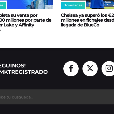
es
Novedades
leta su venta por
Chelsea ya superó los €
0 millones por parte de
millones en fichajes desd
er Lake y Affinity
llegada de BlueCo
s
EGUINOS!
MKTREGISTRADO