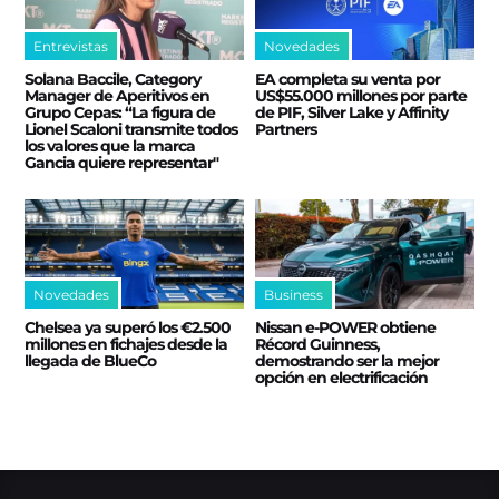
Entrevistas
Novedades
Solana Baccile, Category
EA completa su venta por
Manager de Aperitivos en
US$55.000 millones por parte
Grupo Cepas: “La figura de
de PIF, Silver Lake y Affinity
Lionel Scaloni transmite todos
Partners
los valores que la marca
Gancia quiere representar"
Novedades
Business
Chelsea ya superó los €2.500
Nissan e‑POWER obtiene
millones en fichajes desde la
Récord Guinness,
llegada de BlueCo
demostrando ser la mejor
opción en electrificación