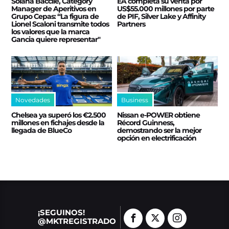
Solana Baccile, Category
EA completa su venta por
Manager de Aperitivos en
US$55.000 millones por parte
Grupo Cepas: “La figura de
de PIF, Silver Lake y Affinity
Lionel Scaloni transmite todos
Partners
los valores que la marca
Gancia quiere representar"
Novedades
Business
Chelsea ya superó los €2.500
Nissan e‑POWER obtiene
millones en fichajes desde la
Récord Guinness,
llegada de BlueCo
demostrando ser la mejor
opción en electrificación
¡SEGUINOS!
@MKTREGISTRADO