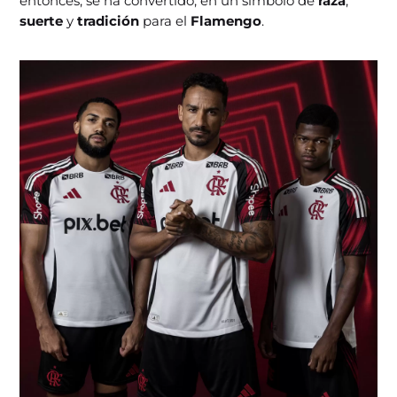
entonces, se ha convertido, en un símbolo de
raza
,
suerte
y
tradición
para el
Flamengo
.