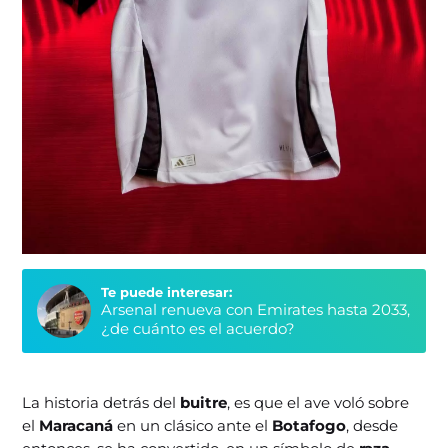
Te puede interesar:
Arsenal renueva con Emirates hasta 2033,
¿de cuánto es el acuerdo?
La historia detrás del
buitre
, es que el ave voló sobre
el
Maracaná
en un clásico ante el
Botafogo
, desde