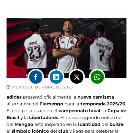
VIERNES 11 DE ABRIL DE 2025
adidas
presentó oficialmente la
nueva camiseta
alternativa del
Flamengo
para la
temporada 2025/26
.
El equipo la usará en el
campeonato local
, la
Copa de
Brasil
y la
Libertadores
. El nuevo segundo uniforme
del
Mengao
está inspirado en la
identidad
del
buitre
,
el
simbolo icónico
del
club
y llega para celebrar la