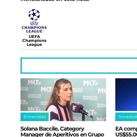
UEFA
Champions
League
Entrevistas
Novedad
Solana Baccile, Category
EA comp
Manager de Aperitivos en Grupo
US$55.00