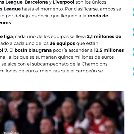
ns League
.
Barcelona
y
Liverpool
son los únicos
s League
hasta el momento. Por clasificarse, ambos se
n por debajo, es decir, que lleguen a la
ronda de
euros
.
e liga
, cada uno de los equipos se lleva
2,1 millones de
ado a cada uno de los
36 equipos
que están
ol 7
. El
botín blaugrana
podría ascender a
12,5 millones
inal, a los que se sumarían quince millones de euros
 que se alce con el subcampeonato de la Champions
 millones de euros, mientras que el campeón se