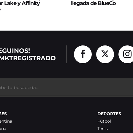
er Lake y Affinity
llegada de BlueCo
s
EGUINOS!
MKTREGISTRADO
SES
DEPORTES
entina
Fútbol
aña
Tenis