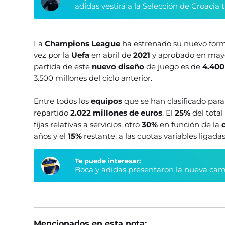
adidas vestirá a la Selección de Croacia 
La
Champions League
ha estrenado su nuevo for
vez por la
Uefa
en abril de
2021
y aprobado en ma
partida de este
nuevo diseño
de juego es de
4.400
3.500 millones del ciclo anterior.
Entre todos los
equipos
que se han clasificado para
repartido
2.022 millones de euros
. El
25%
del total
fijas relativas a servicios, otro
30%
en función de la
años y el
15%
restante, a las cuotas variables ligada
Te puede interesar:
Boca y adidas presentaron la nueva cami
Mencionados en esta nota: