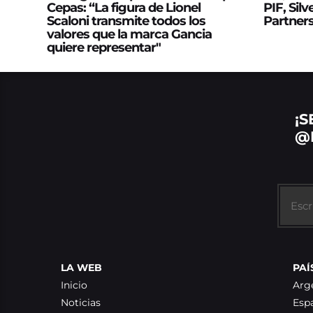
Cepas: “La figura de Lionel
PIF, Silv
Scaloni transmite todos los
Partner
valores que la marca Gancia
quiere representar"
¡S
@
LA WEB
PAÍ
Inicio
Arg
Noticias
Esp