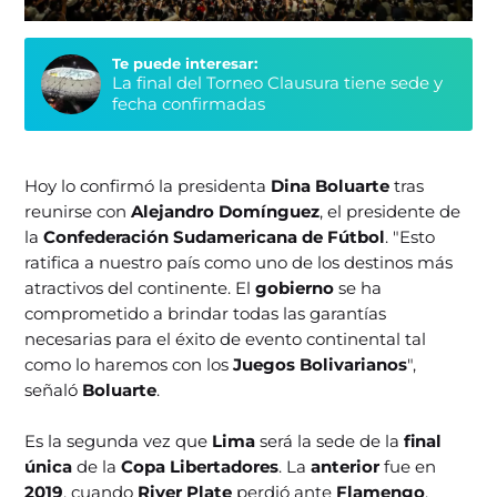
Te puede interesar:
La final del Torneo Clausura tiene sede y
fecha confirmadas
Hoy lo confirmó la presidenta
Dina Boluarte
tras
reunirse con
Alejandro Domínguez
, el presidente de
la
Confederación Sudamericana de Fútbol
. "Esto
ratifica a nuestro país como uno de los destinos más
atractivos del continente. El
gobierno
se ha
comprometido a brindar todas las garantías
necesarias para el éxito de evento continental tal
como lo haremos con los
Juegos Bolivarianos
",
señaló
Boluarte
.
Es la segunda vez que
Lima
será la sede de la
final
única
de la
Copa Libertadores
. La
anterior
fue en
2019
, cuando
River Plate
perdió ante
Flamengo
.