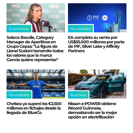
Entrevistas
Novedades
Solana Baccile, Category
EA completa su venta por
Manager de Aperitivos en
US$55.000 millones por parte
Grupo Cepas: “La figura de
de PIF, Silver Lake y Affinity
Lionel Scaloni transmite todos
Partners
los valores que la marca
Gancia quiere representar"
Novedades
Business
Chelsea ya superó los €2.500
Nissan e‑POWER obtiene
millones en fichajes desde la
Récord Guinness,
llegada de BlueCo
demostrando ser la mejor
opción en electrificación