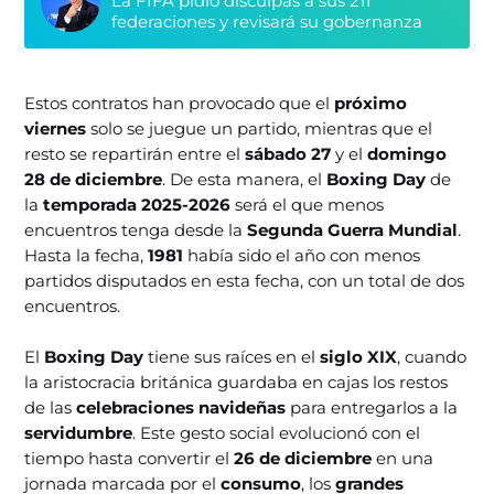
La FIFA pidió disculpas a sus 211
federaciones y revisará su gobernanza
Estos contratos han provocado que el
próximo
viernes
solo se juegue un partido, mientras que el
resto se repartirán entre el
sábado 27
y el
domingo
28 de diciembre
. De esta manera, el
Boxing Day
de
la
temporada 2025-2026
será el que menos
encuentros tenga desde la
Segunda Guerra Mundial
.
Hasta la fecha,
1981
había sido el año con menos
partidos disputados en esta fecha, con un total de dos
encuentros.
El
Boxing Day
tiene sus raíces en el
siglo XIX
, cuando
la aristocracia británica guardaba en cajas los restos
de las
celebraciones navideñas
para entregarlos a la
servidumbre
. Este gesto social evolucionó con el
tiempo hasta convertir el
26
de diciembre
en una
jornada marcada por el
consumo
, los
grandes