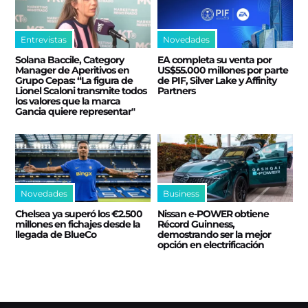
Entrevistas
Novedades
Solana Baccile, Category
EA completa su venta por
Manager de Aperitivos en
US$55.000 millones por parte
Grupo Cepas: “La figura de
de PIF, Silver Lake y Affinity
Lionel Scaloni transmite todos
Partners
los valores que la marca
Gancia quiere representar"
Novedades
Business
Chelsea ya superó los €2.500
Nissan e‑POWER obtiene
millones en fichajes desde la
Récord Guinness,
llegada de BlueCo
demostrando ser la mejor
opción en electrificación