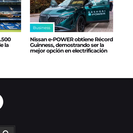
Business
2.500
Nissan e‑POWER obtiene Récord
e la
Guinness, demostrando ser la
mejor opción en electrificación