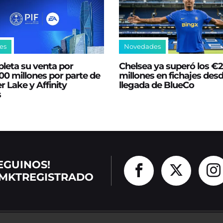
es
Novedades
leta su venta por
Chelsea ya superó los €
0 millones por parte de
millones en fichajes desd
er Lake y Affinity
llegada de BlueCo
s
EGUINOS!
MKTREGISTRADO