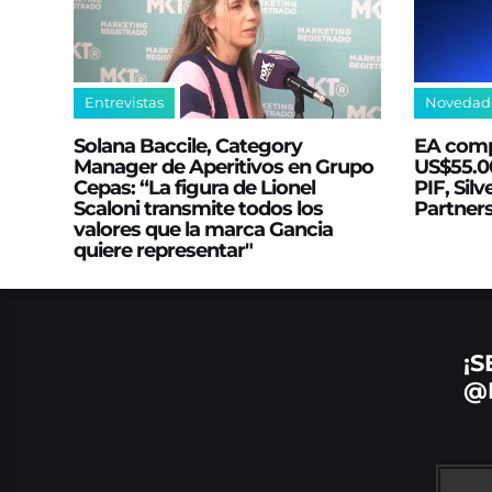
Entrevistas
Novedad
Solana Baccile, Category
EA comp
Manager de Aperitivos en Grupo
US$55.00
Cepas: “La figura de Lionel
PIF, Silv
Scaloni transmite todos los
Partner
valores que la marca Gancia
quiere representar"
¡S
@