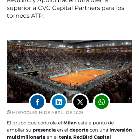
RedBird y Apollo hacen una oferta
superior a CVC Capital Partners para los
torneos ATP.
MIÉRCOLES 16 DE ABRIL DE 2025
El grupo que controla el
Milan
está a punto de
ampliar su
presencia
en el
deporte
con una
inversión
multimillonaria
en el
tenis
.
RedBird Capital