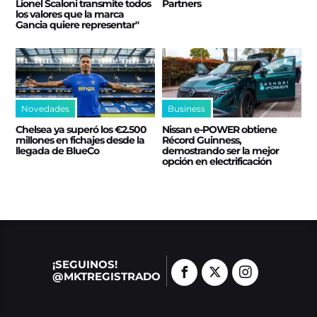
Lionel Scaloni transmite todos
Partners
los valores que la marca
Gancia quiere representar"
Novedades
Business
Chelsea ya superó los €2.500
Nissan e‑POWER obtiene
millones en fichajes desde la
Récord Guinness,
llegada de BlueCo
demostrando ser la mejor
opción en electrificación
¡SEGUINOS!
@MKTREGISTRADO