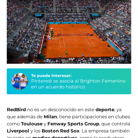
Te puede interesar:
Pinterest se asocia al Brighton Femenino
en un acuerdo histórico
RedBird
no es un desconocido en este
deporte
, ya
que además de
Milan
, tiene participaciones en clubes
como
Toulouse
y
Fenway Sports Group
, que controla
Liverpool
y los
Boston Red Sox
. La empresa también
invierte en
medios deportivos
, como la productora